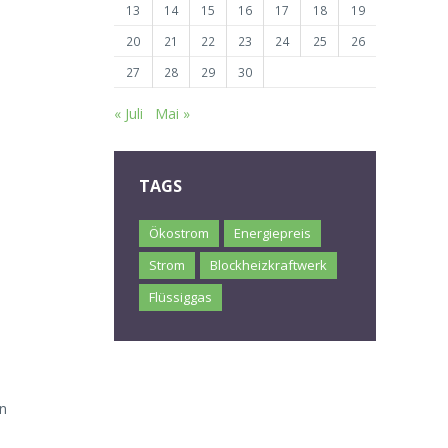
13
14
15
16
17
18
19
20
21
22
23
24
25
26
27
28
29
30
« Juli
Mai »
TAGS
Ökostrom
Energiepreis
Strom
Blockheizkraftwerk
Flüssiggas
nn