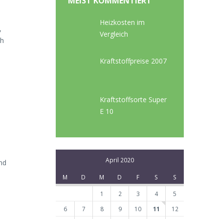
MEIST KOMMENTIERT
Heizkosten im
,
Vergleich
ch
Kraftstoffpreise 2007
Kraftstoffsorte Super
E 10
April 2020
Und
M
D
M
D
F
S
S
1
2
3
4
5
6
7
8
9
10
11
12