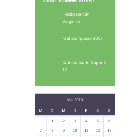
MEIST KOMMENTIERT
Heizkosten im
Vergleich
d
Kraftstoffpreise 2007
Kraftstoffsorte Super E
10
Mai 2018
M
D
M
D
F
S
S
1
2
3
4
5
6
7
8
9
10
11
12
13