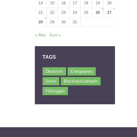
14
15
16
17
18
19
20
21
22
23
24
25
26
27
28
29
30
31
« Mai
Juni »
TAGS
Ökostrom
Energiepreis
Strom
Blockheizkraftwerk
Flüssiggas