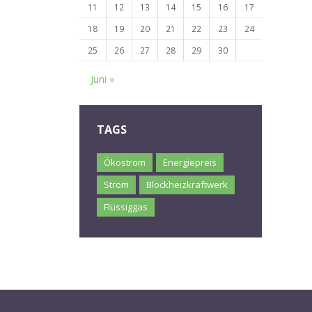
11
12
13
14
15
16
17
18
19
20
21
22
23
24
25
26
27
28
29
30
Juni »
TAGS
Ökostrom
Energiepreis
Strom
Blockheizkraftwerk
Flüssiggas