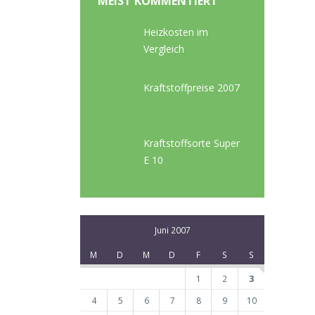
MEIST KOMMENTIERT
Heizkosten im
Vergleich
Kraftstoffpreise 2007
Kraftstoffsorte Super
E 10
Juni 2007
M
D
M
D
F
S
S
1
2
3
4
5
6
7
8
9
10