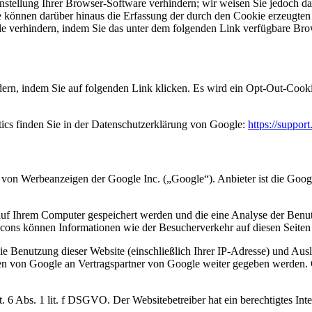
tellung Ihrer Browser-Software verhindern; wir weisen Sie jedoch dara
 können darüber hinaus die Erfassung der durch den Cookie erzeugten 
 verhindern, indem Sie das unter dem folgenden Link verfügbare Brows
ern, indem Sie auf folgenden Link klicken. Es wird ein Opt-Out-Cooki
cs finden Sie in der Datenschutzerklärung von Google:
https://suppo
von Werbeanzeigen der Google Inc. („Google“). Anbieter ist die Goo
auf Ihrem Computer gespeichert werden und die eine Analyse der Ben
ons können Informationen wie der Besucherverkehr auf diesen Seiten
e Benutzung dieser Website (einschließlich Ihrer IP-Adresse) und Au
en von Google an Vertragspartner von Google weiter gegeben werden. 
6 Abs. 1 lit. f DSGVO. Der Websitebetreiber hat ein berechtigtes Inte