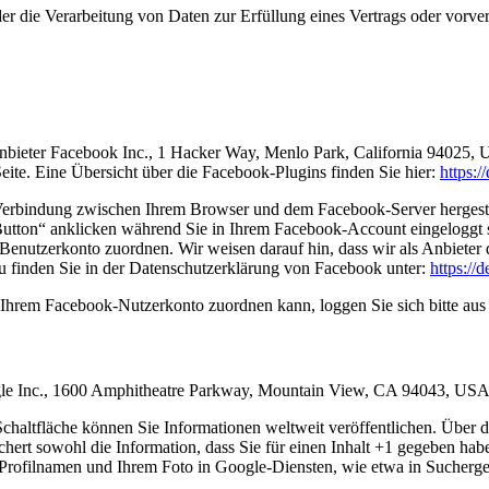
der die Verarbeitung von Daten zur Erfüllung eines Vertrags oder vorve
nbieter Facebook Inc., 1 Hacker Way, Menlo Park, California 94025, 
ite. Eine Übersicht über die Facebook-Plugins finden Sie hier:
https:
Verbindung zwischen Ihrem Browser und dem Facebook-Server hergestellt
tton“ anklicken während Sie in Ihrem Facebook-Account eingeloggt sin
nutzerkonto zuordnen. Wir weisen darauf hin, dass wir als Anbieter d
u finden Sie in der Datenschutzerklärung von Facebook unter:
https://
Ihrem Facebook-Nutzerkonto zuordnen kann, loggen Sie sich bitte au
ogle Inc., 1600 Amphitheatre Parkway, Mountain View, CA 94043, USA
haltfläche können Sie Informationen weltweit veröffentlichen. Über d
hert sowohl die Information, dass Sie für einen Inhalt +1 gegeben habe
ofilnamen und Ihrem Foto in Google-Diensten, wie etwa in Suchergebn