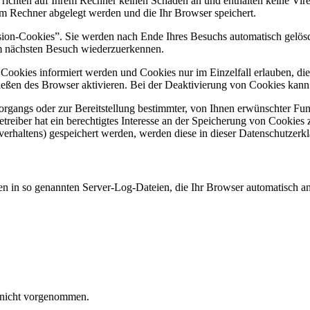
 richten auf Ihrem Rechner keinen Schaden an und enthalten keine Vire
rem Rechner abgelegt werden und die Ihr Browser speichert.
ion-Cookies”. Sie werden nach Ende Ihres Besuchs automatisch gelösch
im nächsten Besuch wiederzuerkennen.
n Cookies informiert werden und Cookies nur im Einzelfall erlauben, d
ßen des Browser aktivieren. Bei der Deaktivierung von Cookies kann di
gangs oder zur Bereitstellung bestimmter, von Ihnen erwünschter Funk
eiber hat ein berechtigtes Interesse an der Speicherung von Cookies zu
verhaltens) gespeichert werden, werden diese in dieser Datenschutzerk
en in so genannten Server-Log-Dateien, die Ihr Browser automatisch an 
 nicht vorgenommen.