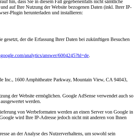
uf hin, dass Sie in diesem Fall gegebenenfalls nicht sämtliche
und auf Ihre Nutzung der Website bezogenen Daten (inkl. Ihrer IP-
er-Plugin herunterladen und installieren:
e gesetzt, der die Erfassung Ihrer Daten bei zukünftigen Besuchen
rt.google.com/analytics/answer/6004245?hl=de
.
gle Inc., 1600 Amphitheatre Parkway, Mountain View, CA 94043,
utzung der Website ermöglichen. Google AdSense verwendet auch so
 ausgewertet werden.
slieferung von Werbeformaten werden an einen Server von Google in
Google wird Ihre IP-Adresse jedoch nicht mit anderen von Ihnen
resse an der Analyse des Nutzerverhaltens, um sowohl sein