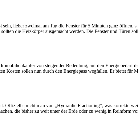
sein, lieber zweimal am Tag die Fenster für 5 Minuten ganz öffnen, s.g
 sollten die Heizkörper ausgemacht werden. Die Fenster und Türen soll
d Immobilienkäufer von steigender Bedeutung, auf den Energiebedarf d
kten Kosten sollen nun durch den Energiepass wegfallen. Er bietet für
ht. Offiziell spricht man von „Hydraulic Fractioning“, was korrekterw
chen, die bisher zu weit unter der Erde oder zu wenig in Reinform vor