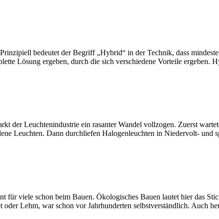
Prinzipiell bedeutet der Begriff „Hybrid“ in der Technik, dass mindest
ette Lösung ergeben, durch die sich verschiedene Vorteile ergeben. Hyb
kt der Leuchtenindustrie ein rasanter Wandel vollzogen. Zuerst wartet
ndene Leuchten. Dann durchliefen Halogenleuchten in Niedervolt- und s
ür viele schon beim Bauen. Ökologisches Bauen lautet hier das Stichw
et oder Lehm, war schon vor Jahrhunderten selbstverständlich. Auch h