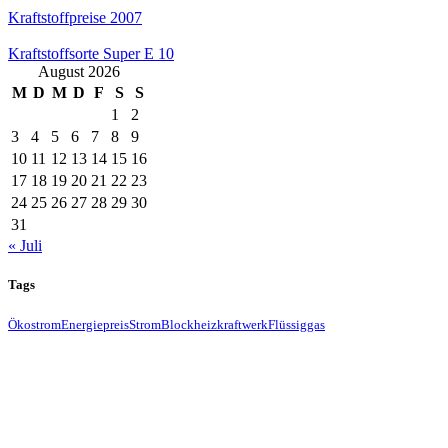
Kraftstoffpreise 2007
Kraftstoffsorte Super E 10
August 2026
M
D
M
D
F
S
S
1
2
3
4
5
6
7
8
9
10
11
12
13
14
15
16
17
18
19
20
21
22
23
24
25
26
27
28
29
30
31
« Juli
Tags
Ökostrom
Energiepreis
Strom
Blockheizkraftwerk
Flüssiggas